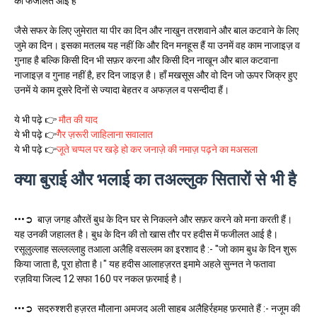
की फजीलत आई है
जैसे सफर के लिए जुमेरात या पीर का दिन और नाखुन तरशवाने और बाल कटवाने के लिए
जुमे का दिन। इसका मतलब यह नहीं कि और दिन मनहूस हैं या उनमें वह काम नाजाइज़ व
गुनाह है बल्कि किसी दिन भी सफ़र करना और किसी दिन नाखून और बाल कटवाना
नाजाइज़ व गुनाह नहीं है, हर दिन जाइज़ है। हाँ मखसूस और वो दिन जो ऊपर जिक्र हुए
उनमें ये काम दूसरे दिनों से ज्यादा बेहतर व अफज़ल व पसन्दीदा हैं।
ये भी पढ़े 👉
मौत की याद
ये भी पढ़े 👉
गेैर ज़रूरी जाहिलाना सवालात
ये भी पढ़े 👉
जूते चप्पल पर खड़े हो कर जनाज़े की नमाज़ पढ़ने का मअसला
क्या बुराई और भलाई का तअल्लुक सितारों से भी है
•••➲ बाज़ जगह औरतें बुध के दिन घर से निकलने और सफ़र करने को मना करती हैं।
यह उनकी जहालत है। बुध के दिन की तो खास तौर पर हदीस में फजीलत आई है।
रसूलुल्लाह सल्लल्लाहु तआला अलैहि वसल्लम का इरशाद है :- "जो काम बुध के दिन शुरू
किया जाता है, पूरा होता है।" यह हदीस आलाहज़रत इमामे अहले सुन्नत ने फतावा
रज़विया जिल्द 12 सफा 160 पर नकल फ़रमाई है।
•••➲ सदरुश्शरी हज़रत मौलाना अमजद अली साहब अलैहिर्रहमह फ़रमाते हैं :- नजूम की