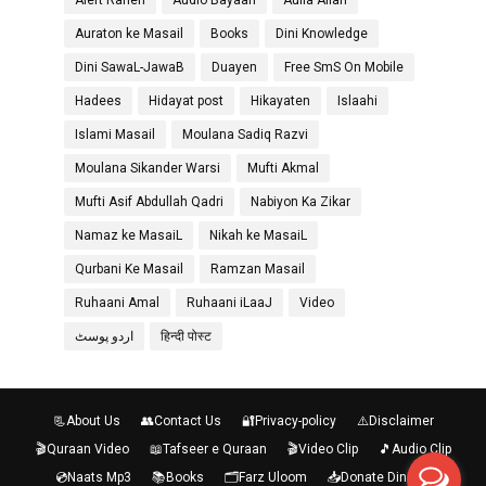
Alert Rahen
Audio Bayaan
Aulia Allah
Auraton ke Masail
Books
Dini Knowledge
Dini SawaL-JawaB
Duayen
Free SmS On Mobile
Hadees
Hidayat post
Hikayaten
Islaahi
Islami Masail
Moulana Sadiq Razvi
Moulana Sikander Warsi
Mufti Akmal
Mufti Asif Abdullah Qadri
Nabiyon Ka Zikar
Namaz ke MasaiL
Nikah ke MasaiL
Qurbani Ke Masail
Ramzan Masail
Ruhaani Amal
Ruhaani iLaaJ
Video
اردو پوسٹ
हिन्दी पोस्ट
📃About Us
👥Contact Us
🔐Privacy-policy
⚠️Disclaimer
🎬Quraan Video
📖Tafseer e Quraan
🎬Video Clip
🎵Audio Clip
💿Naats Mp3
📚Books
🗂️Farz Uloom
📥Donate Diniraah