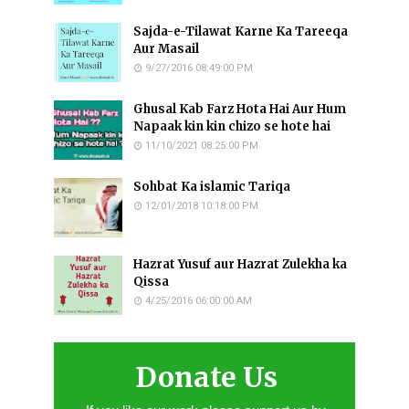
Sajda-e-Tilawat Karne Ka Tareeqa
Aur Masail
9/27/2016 08:49:00 PM
Ghusal Kab Farz Hota Hai Aur Hum
Napaak kin kin chizo se hote hai
11/10/2021 08:25:00 PM
Sohbat Ka islamic Tariqa
12/01/2018 10:18:00 PM
Hazrat Yusuf aur Hazrat Zulekha ka
Qissa
4/25/2016 06:00:00 AM
Donate Us