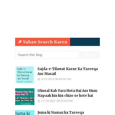
🔎 Yahan Search Karen
Sajda-e-Tilawat Karne Ka Tareeqa
Aur Masail
9/27/2016 08:49:00 PM
Ghusal Kab Farz Hota Hai Aur Hum
Napaak kin kin chizo se hote hai
11/10/2021 08:25:00 PM
Juma ki Namaz ka Tareeqa