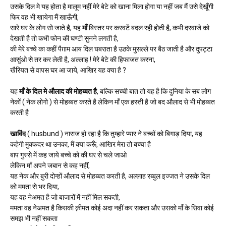
उसके दिल मे यह होता है मालूम नहीं मेरे बेटे को खाना मिला होगा या नहीं जब मैं उसे देखूँगी
फिर वह भी खायेगा मैं खाऊँगी,
सारे घर के लोग सो जाते है, यह
माँ
बिस्तर पर करवटें बदल रही होती है, कभी दरवाजे को
देखती है तो कभी फोन की घण्टी सुनने लगती है,
की मेरे बच्चे का कहीं पैग़ाम आय दिल घबराता है उठके मुसल्ले पर बैठ जाती है और दुपट्टा
आसुंओ से तर कर लेती है, अल्लाह ! मेरे बेटे की हिफाजत करना,
खैरियत से वापस घर आ जाये, आखिर यह क्या है ?
यह
माँ के दिल मे औलाद की मोहब्बत है
, बल्कि सच्ची बात तो यह है कि दुनिया के सब लोग
नेकों ( नेक लोगो ) से मोहब्बत करते है लेकिन माँ एक हस्ती है जो बद औलाद से भी मोहब्बत
करती है
खाविंद
( husbund ) नाराज हो रहा है कि तुम्हारे प्यार ने बच्चों को बिगाड़ दिया, यह
कहेगी मुक्कदर था उनका, मैं क्या करूँ, आखिर मेरा तो बच्चा है
बाप गुस्से में कह जाये बच्चे को की घर से चले जाओ
लेकिन माँ अपने जबान से कह नहीं,
यह नेक और बुरी दोन्हों औलाद से मोहब्बत करती है, अल्लाह रब्बुल इज्जत ने उसके दिल
को ममता से भर दिया,
यह वह नेअमत है जो बाजारों में नहीं मिल सकती,
ममता वह नेअमत है किसकी क़ीमत कोई अदा नहीं कर सकता और उसको माँ के सिवा कोई
समझ भी नहीं सकता