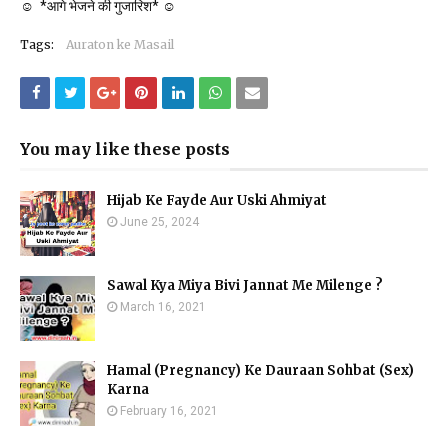
☺ *आगे भेजने की गुजारिश* ☺
Tags:
Auraton ke Masail
You may like these posts
Hijab Ke Fayde Aur Uski Ahmiyat
June 25, 2024
Sawal Kya Miya Bivi Jannat Me Milenge ?
March 16, 2021
Hamal (Pregnancy) Ke Dauraan Sohbat (Sex)
Karna
February 16, 2021