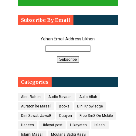
Subscribe By Email
Yahan Email Address Likhen:
Categories
Alert Rahen
Audio Bayaan
Aulia Allah
Auraton ke Masail
Books
Dini Knowledge
Dini SawaL-JawaB
Duayen
Free SmS On Mobile
Hadees
Hidayat post
Hikayaten
Islaahi
Islami Masail
Moulana Sadiq Razvi