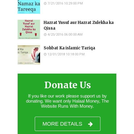
7/21/2016 10:29:00 PM
Hazrat Yusuf aur Hazrat Zulekha ka
Qissa
4/25/2016 06:00:00 AM
Sohbat Ka islamic Tariqa
12/01/2018 10:18:00 PM
Donate Us
If you like our work please support us by
donating. We want only Halaal Money, The
Website Runs With Money.
MORE DETAILS