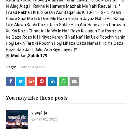
Ikattha Rakhe Ya Alag Alag Har Tarah Jayaz Hai Balki Behtar Hai
Ki Alag Alag Hi Rakhe Ki Hamare Mazhab Me Yahi Raayaj Hai *
(Yaad Rakhen Ki Eid Ke Din Aur Baqar Eid Ki 10-11-12-13 Yaani
Poore Saal Me In 5 Dino Me Roza Rakhna Jayaz Nahin Hai Baaqi
Iske Alawa Kabhi Roza Rakh Sakte Hain,Aur Haan Jinka Ramzan
Ka Koi Roza Chhoota Ho Wo In Nafl Rozo Ki Jagah Par Ramzan
Ke Qaza Rozo Ki Hi Niyat Karen Ki Nafl Nafl Hai Uski Poochh Nahin
Hogi Lekin Farz Ki Poochh Hogi Lihaza Qaza Namaz Ho Ya Qaza
Roze Sab Jaldi Jaldi Ada Kiye Jayein)*
📕
Mishkat,Safah 179
Tags:
Ramzan Masail
You may like these posts
फज़ाइले ईद
May 02, 2022