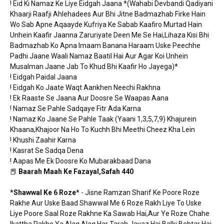
! Eid Ki Namaz Ke Liye Eidgah Jaana *(Wahabi Devbandi Qadiyani
Khaarji Raafji Ahlehadees Aur Bhi Jitne Badmazhab Firke Hain
Wo Sab Apne Aqaayde Kufriya Ke Sabab Kaafiro Murtad Hain
Unhein Kaafir Jaanna Zaruriyate Deen Me Se Hai,Lihaza Kisi Bhi
Badmazhab Ko Apna Imaam Banana Haraam Uske Peechhe
Padhi Jaane Waali Namaz Baatil Hai Aur Agar Koi Unhein
Musalman Jaane Jab To Khud Bhi Kaafir Ho Jayega)*
! Eidgah Paidal Jaana
! Eidgah Ko Jaate Waqt Aankhen Neechi Rakhna
! Ek Raaste Se Jaana Aur Doosre Se Waapas Aana
! Namaz Se Pahle Sadqaye Fitr Ada Karna
! Namaz Ko Jaane Se Pahle Taak (Yaani 1,3,5,7,9) Khajurein
Khaana,Khajoor Na Ho To Kuchh Bhi Meethi Cheez Kha Lein
! Khushi Zaahir Karna
! Kasrat Se Sadqa Dena
! Aapas Me Ek Doosre Ko Mubarakbaad Dana
📕
Baarah Maah Ke Fazayal,Safah 440
*Shawwal Ke 6 Roze*
- Jisne Ramzan Sharif Ke Poore Roze
Rakhe Aur Uske Baad Shawwal Me 6 Roze Rakh Liye To Uske
Liye Poore Saal Roze Rakhne Ka Sawab Hai,Aur Ye Roze Chahe