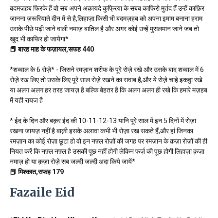
बदमज़हब फिरके हैं वो सब अपने अक़ायदे कुफ्रिया के सबब काफिरो मुर्तद हैं उन्हें काफ़िर
जानना ज़रूरियाते दीन में से है,लिहाज़ा किसी भी बदमज़हब को अपना इमाम बनाना हराम
उसके पीछे पढ़ी जाने वाली नमाज़ बातिल है और अगर कोई उन्हें मुसलमान जाने जब तो
खुद भी काफिर हो जायेगा*
📕 बारह माह के फज़ायल,सफह 440
*शव्वाल के 6 रोज़े* - जिसने रमज़ान शरीफ के पूरे रोज़े रखे और उसके बाद शव्वाल में 6
रोज़े रख लिए तो उसके लिए पूरे साल रोज़े रखने का सवाब है,और ये रोज़े चाहे इकठ्ठा रखे
या अलग अलग हर तरह जायज़ है बल्कि बेहतर है कि अलग अलग ही रखे कि हमारे मज़हब
में यही रायज है
* ईद के दिन और बक़र ईद की 10-11-12-13 यानि पूरे साल में इन 5 दिनों में रोज़ा
रखना जायज़ नहीं है बाक़ी इसके अलावा कभी भी रोज़ा रख सकते हैं,और हां जिनका
रमज़ान का कोई रोज़ा छूटा हो वो इन नफ़्ल रोज़ों की जगह पर रमज़ान के क़ज़ा रोज़ों की ही
नियत करें कि नफ़्ल नफ़्ल है उसकी पूछ नहीं होगी लेकिन फर्ज़ की पूछ होगी लिहाज़ा क़ज़ा
नमाज़ हो या क़ज़ा रोज़े सब जल्दी जल्दी अदा किये जायें*
📕 मिश्कात,सफह 179
Fazaile Eid