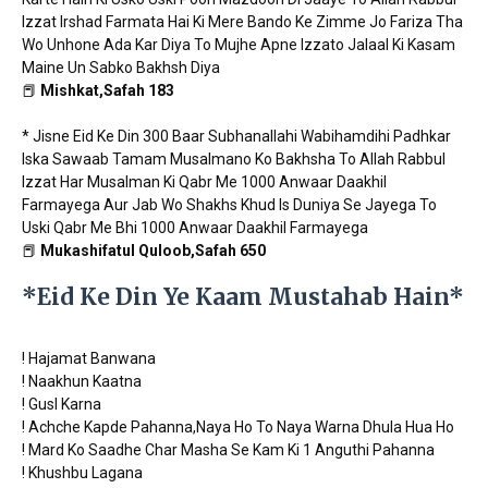
Izzat Irshad Farmata Hai Ki Mere Bando Ke Zimme Jo Fariza Tha
Wo Unhone Ada Kar Diya To Mujhe Apne Izzato Jalaal Ki Kasam
Maine Un Sabko Bakhsh Diya
📕
Mishkat,Safah 183
* Jisne Eid Ke Din 300 Baar Subhanallahi Wabihamdihi Padhkar
Iska Sawaab Tamam Musalmano Ko Bakhsha To Allah Rabbul
Izzat Har Musalman Ki Qabr Me 1000 Anwaar Daakhil
Farmayega Aur Jab Wo Shakhs Khud Is Duniya Se Jayega To
Uski Qabr Me Bhi 1000 Anwaar Daakhil Farmayega
📕
Mukashifatul Quloob,Safah 650
*Eid Ke Din Ye Kaam Mustahab Hain*
! Hajamat Banwana
! Naakhun Kaatna
! Gusl Karna
! Achche Kapde Pahanna,Naya Ho To Naya Warna Dhula Hua Ho
! Mard Ko Saadhe Char Masha Se Kam Ki 1 Anguthi Pahanna
! Khushbu Lagana