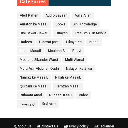
Categories
Alert Rahen
Audio Bayaan
Aulia Allah
Auraton ke Masail
Books
Dini Knowledge
Dini SawaL-JawaB
Duayen
Free SmS On Mobile
Hadees
Hidayat post
Hikayaten
Islaahi
Islami Masail
Moulana Sadiq Razvi
Moulana Sikander Warsi
Mufti Akmal
Mufti Asif Abdullah Qadri
Nabiyon Ka Zikar
Namaz ke MasaiL
Nikah ke MasaiL
Qurbani Ke Masail
Ramzan Masail
Ruhaani Amal
Ruhaani iLaaJ
Video
اردو پوسٹ
हिन्दी पोस्ट
📃About Us
👥Contact Us
🔐Privacy-policy
⚠️Disclaimer