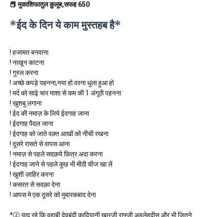
📕 मुकाशिफातुल क़ुलूब,सफह 650
*ईद के दिन ये काम मुस्तहब है*
! हजामत बनवाना
! नाखून काटना
! गुस्ल करना
! अच्छे कपड़े पहनना,नया हो वरना धुला हुआ हो
! मर्द को साढ़े चार माशा से कम की 1 अंगूठी पहनना
! खुशबु लगाना
! ईद की नमाज़ के लिये ईदगाह जाना
! ईदगाह पैदल जाना
! ईदगाह को जाते वक़्त आखों को नीची रखना
! दूसरे रासते से वापस आना
! नमाज़ से पहले सदक़ये फ़ित्र अदा करना
! ईदगाह जाने से पहले कुछ भी मीठी चीज खा लें
! खुशी ज़ाहिर करना
! कसरत से सदक़ा देना
! आपस मे एक दूसरे को मुबारकबाद देना
*ⓩ याद रहे कि वहाबी देवबंदी क़ादियानी ख़ारजी राफ्ज़ी अहलेहदीस और भी जितने