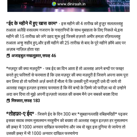
ईद के महीने में हुए खास काम*
*
- इस महीने की 4 तारीख को हुज़ूर सललल्लाहु
तआला अलैहि वसल्लम नजरान के नस्रानियों के साथ मुबाहला के लिए निकले थे,इस
महीने की 15 तारीख को जंगे उहद शुरू हुई जिसमे हज़रते अमीर हमज़ा रज़ियल्लाहु
तआला अन्हु शहीद हुए,और इसी महीने की 25 तारीख से बाद के पूरे महीने क़ौमे आद पर
अज़ाब नाज़िल होता रहा
📕 अजाइबुल मखलूक़ात,सफह 46
*मज़दूर की क्या मज़दूरी* - जब ईद का दिन आता है तो अल्लाह अपने बन्दों पर फख्र
करते हुए फरिश्तों से फरमाता है कि उस मज़दूर की क्या मज़दूरी है जिसने अपना काम पूरा
कर लिया हो तो फरिश्ते अर्ज़ करते हैं मौला ये कि उसकी पूरी मज़दूरी उसे दी जाये तो
अल्लाह रब्बुल इज़्ज़त इरशाद फरमाता है कि मेरे बन्दो के ज़िम्मे जो फरीज़ा था वो उन्होने
अदा कर दिया तो मुझे अपनी इज़्ज़तो जलाल की कसम मैने उन सबको बख्श दिया
📕 मिश्कात,सफह 183
*तोहफ़ा-ए ईद*
- जिसने ईद के दिन 300 बार *सुबहानल्लाहि वबिहमदिही* पढ़कर
इसका सवाब तमाम मुसलमान मरहूमीन को बख्शा तो अल्लाह रब्बुल इज़्ज़त हर मुसलमान
की क़ब्र में 1000 अनवार दाखिल फरमायेगा और जब वो खुद इस दुनिया से जायेगा तो
उसकी क़ब्र में भी 1000 अनवार दाखिल फरमायेगा