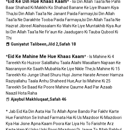
Eid Ke Din Hue Khaas Kaam
*
*
- Isi Din Allah Taa'la Ne Pahli
Baar Shahad Ki Makkhi Ko Shahad Banane Ke Liye Ilhaam Kiya
Tha,Isi Din Allah Taa'la Ne Janant Paida Farmayi,Isi Din Allah
Taa'la Ne Darakhte Tooba Paida Farmaya,Isi Din Allah Taa'la Ne
Hazrat Jibreel Alaihissalam Ko Wahi Ke Liye Muntakhib Kiya Aur
Isi Din Allah Taa'la Ne Fir'aun Ke Jaadugaro Ki Tauba Qubool Ki
Thi
📕 Guniyatut Talibeen,Jild 2,Safah 18
Eid Ke Mahine Me Hue Khaas Kaam
*
* - Is Mahine Ki 4
Tareekh Ko Huzoor Salalllahu Taala Alaihi Wasallam Najraan Ke
Nasraniyon Ke Saath Mubahla Ke Liye Nikle The,Is Mahine Ki 15
Tareekh Ko Junge Uhad Shuru Huyi Jisme Harate Ameer Hamza
Raziyallahu Taala Anhu Shaheed Hue,Aur Isi Mahine Ki 25
Tareekh Se Baad Ke Poore Mahine Qaume Aad Par Azaab
Naazil Hota Raha
📕
Ajaybul Makhluqaat,Safah 46
* Jab Eid Ka Din Aata Hai To Allah Apne Bando Par Fakhr Karte
Hue Farishton Se Irshad Farmata Hai Ki Us Mazdoor Ki Mazdoori
Kya Hai Jisne Apna Kaam Poora Kar Liya Ho To Farishte Arz
Karte Hain Ki Usko Uski Poori Mazdoori Di Jaaye To Allah Rabbul