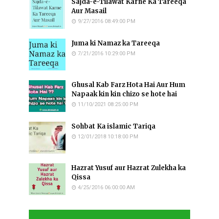
Sajda-e-Tilawat Karne Ka Tareeqa
Aur Masail
9/27/2016 08:49:00 PM
Juma ki Namaz ka Tareeqa
7/21/2016 10:29:00 PM
Ghusal Kab Farz Hota Hai Aur Hum
Napaak kin kin chizo se hote hai
11/10/2021 08:25:00 PM
Sohbat Ka islamic Tariqa
12/01/2018 10:18:00 PM
Hazrat Yusuf aur Hazrat Zulekha ka
Qissa
4/25/2016 06:00:00 AM