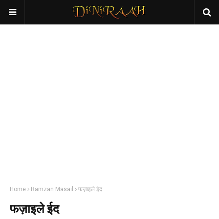
Home
Ramzan Masail
फज़ाइले ईद
फज़ाइले ईद